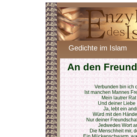
Gedichte im Islam
An den Freun
Verbunden bin ich d
Ist manchen Mannes Fre
Mein lautrer Rat 
Und deiner Liebe 
Ja, lebt ein andr
Würd mit den Hände
Nur deiner Freundschaf
Jedwedes Wort an 
Die Menschheit mir, d
Ein Mückenschwarm, was 