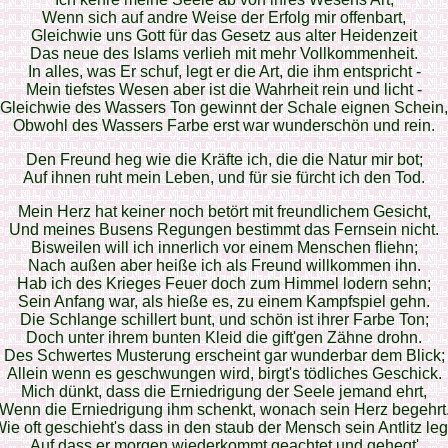
Wenn sich auf andre Weise der Erfolg mir offenbart,
Gleichwie uns Gott für das Gesetz aus alter Heidenzeit
Das neue des Islams verlieh mit mehr Vollkommenheit.
In alles, was Er schuf, legt er die Art, die ihm entspricht -
Mein tiefstes Wesen aber ist die Wahrheit rein und licht -
Gleichwie des Wassers Ton gewinnt der Schale eignen Schein,
Obwohl des Wassers Farbe erst war wunderschön und rein.
Den Freund heg wie die Kräfte ich, die die Natur mir bot;
Auf ihnen ruht mein Leben, und für sie fürcht ich den Tod.
Mein Herz hat keiner noch betört mit freundlichem Gesicht,
Und meines Busens Regungen bestimmt das Fernsein nicht.
Bisweilen will ich innerlich vor einem Menschen fliehn;
Nach außen aber heiße ich als Freund willkommen ihn.
Hab ich des Krieges Feuer doch zum Himmel lodern sehn;
Sein Anfang war, als hieße es, zu einem Kampfspiel gehn.
Die Schlange schillert bunt, und schön ist ihrer Farbe Ton;
Doch unter ihrem bunten Kleid die gift'gen Zähne drohn.
Des Schwertes Musterung erscheint gar wunderbar dem Blick;
Allein wenn es geschwungen wird, birgt's tödliches Geschick.
Mich dünkt, dass die Erniedrigung der Seele jemand ehrt,
Wenn die Erniedrigung ihm schenkt, wonach sein Herz begehrt
ie oft geschieht's dass in den staub der Mensch sein Antlitz leg
Auf dass er morgen wiederkommt geachtet und gehegt'