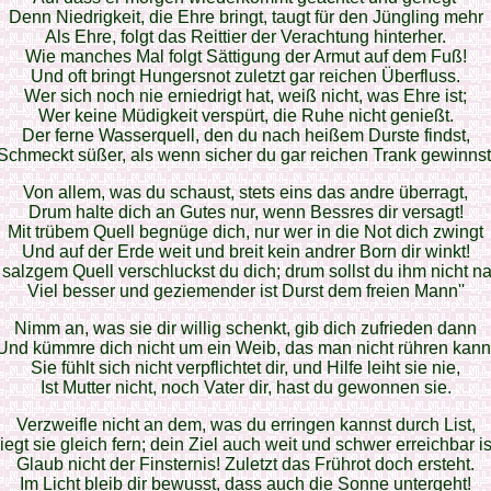
Denn Niedrigkeit, die Ehre bringt, taugt für den Jüngling mehr
Als Ehre, folgt das Reittier der Verachtung hinterher.
Wie manches Mal folgt Sättigung der Armut auf dem Fuß!
Und oft bringt Hungersnot zuletzt gar reichen Überfluss.
Wer sich noch nie erniedrigt hat, weiß nicht, was Ehre ist;
Wer keine Müdigkeit verspürt, die Ruhe nicht genießt.
Der ferne Wasserquell, den du nach heißem Durste findst,
Schmeckt süßer, als wenn sicher du gar reichen Trank gewinnst
Von allem, was du schaust, stets eins das andre überragt,
Drum halte dich an Gutes nur, wenn Bessres dir versagt!
Mit trübem Quell begnüge dich, nur wer in die Not dich zwingt
Und auf der Erde weit und breit kein andrer Born dir winkt!
salzgem Quell verschluckst du dich; drum sollst du ihm nicht n
Viel besser und geziemender ist Durst dem freien Mann''
Nimm an, was sie dir willig schenkt, gib dich zufrieden dann
Und kümmre dich nicht um ein Weib, das man nicht rühren kann
Sie fühlt sich nicht verpflichtet dir, und Hilfe leiht sie nie,
Ist Mutter nicht, noch Vater dir, hast du gewonnen sie.
Verzweifle nicht an dem, was du erringen kannst durch List,
iegt sie gleich fern; dein Ziel auch weit und schwer erreichbar is
Glaub nicht der Finsternis! Zuletzt das Frührot doch ersteht.
Im Licht bleib dir bewusst, dass auch die Sonne untergeht!