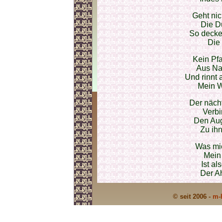
Geht ni
Die D
So decke
Die
Kein Pfa
Aus Na
Und rinnt
Mein W
Der näch
Verbi
Den Aug
Zu ih
Was mic
Mein 
Ist al
Der Ah
© seit 2006 -
m-