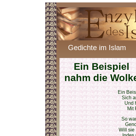
Gedichte im Islam
Ein Beispiel
nahm die Wolk
Ein Bei
Sich a
Und h
Mit 
So war
Geno
Will sie
Indes