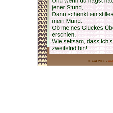
Und wenn du fragst na
jener Stund,
Dann schenkt ein stilles
mein Mund.
Ob meines Glückes Übe
erschien.
Wie seltsam, dass ich'
zweifelnd bin!
© seit 2006 -
m-