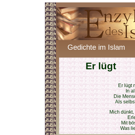
Gedichte im Islam
Er lügt
Er lügt 
In a
Die Mensc
Als selbs
Mich dünkt,
Erl
Mit bö
Was li