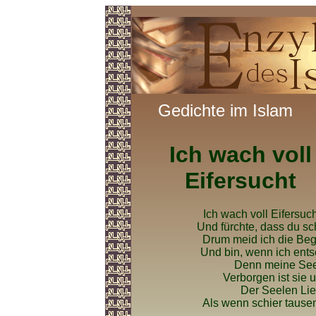
Gedichte im Islam
Ich wach voll
Eifersucht
Ich wach voll Eifersucht
Und fürchte, dass du sc
Drum meid ich die Beg
Und bin, wenn ich ent
Denn meine Seele
Verborgen ist sie 
Der Seelen Lieb
Als wenn schier tause