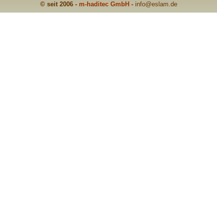
© seit 2006 -
m-haditec GmbH
-
info
@eslam.de