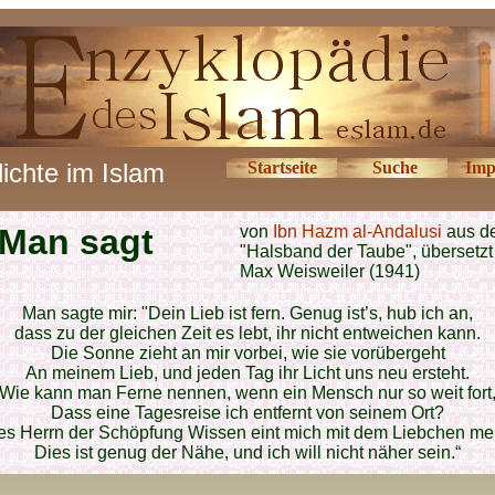
ichte im Islam
Startseite
Suche
Imp
Man sagt
von
Ibn Hazm al-Andalusi
aus d
"Halsband der Taube", übersetzt
Max Weisweiler (1941)
Man sagte mir: "Dein Lieb ist fern. Genug ist’s, hub ich an,
dass zu der gleichen Zeit es lebt, ihr nicht entweichen kann.
Die Sonne zieht an mir vorbei, wie sie vorübergeht
An meinem Lieb, und jeden Tag ihr Licht uns neu ersteht.
Wie kann man Ferne nennen, wenn ein Mensch nur so weit fort
Dass eine Tagesreise ich entfernt von seinem Ort?
s Herrn der Schöpfung Wissen eint mich mit dem Liebchen me
Dies ist genug der Nähe, und ich will nicht näher sein.“