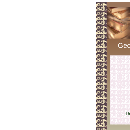
Ged
De