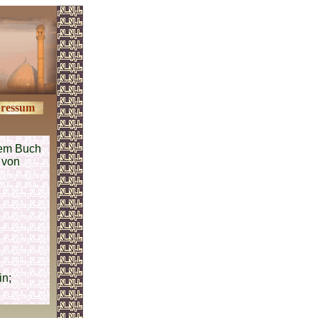
ressum
em Buch
 von
,
in;