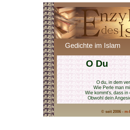
Gedichte im Islam
O Du
O du, in dem ver
Wie Perle man mit
Wie kommt's, dass in d
Obwohl dein Angesich
© seit 2006 -
m-