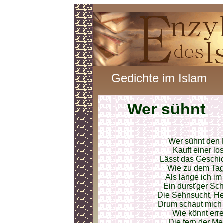
Gedichte im Islam
Wer sühnt
Wer sühnt den 
Kauft einer lo
Lässt das Geschic
Wie zu dem Tag 
Als lange ich i
Ein durst'ger S
Die Sehnsucht, Her
Drum schaut mich 
Wie könnt erre
Die fern der Me