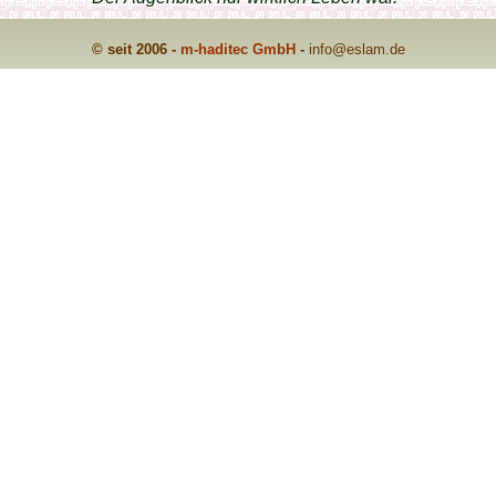
© seit 2006 -
m-haditec GmbH
-
info
@eslam.de