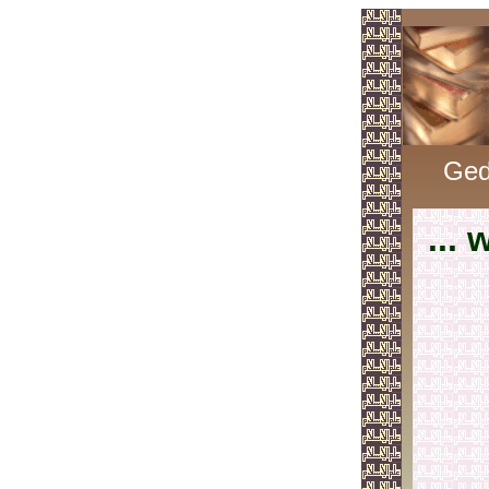
Ged
... 