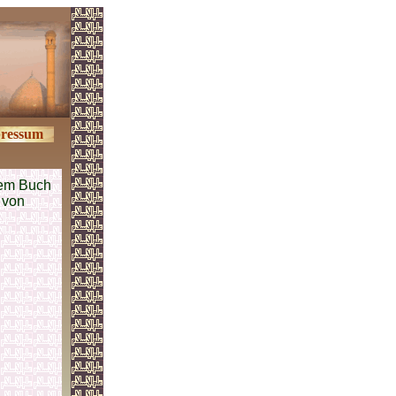
ressum
em Buch
 von