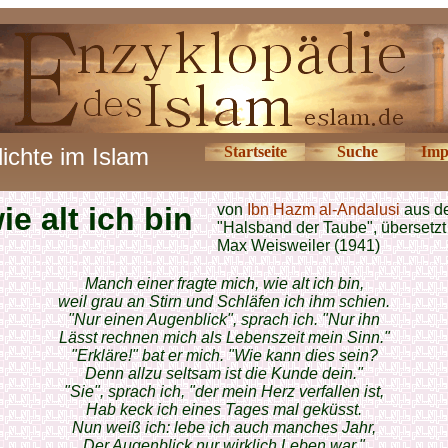
ichte im Islam
Startseite
Suche
Imp
wie alt ich bin
von
Ibn Hazm al-Andalusi
aus d
"Halsband der Taube", übersetzt
Max Weisweiler (1941)
Manch einer fragte mich, wie alt ich bin,
weil grau an Stirn und Schläfen ich ihm schien.
"Nur einen Augenblick", sprach ich. "Nur ihn
Lässt rechnen mich als Lebenszeit mein Sinn."
"Erkläre!" bat er mich. "Wie kann dies sein?
Denn allzu seltsam ist die Kunde dein."
"Sie", sprach ich, "der mein Herz verfallen ist,
Hab keck ich eines Tages mal geküsst.
Nun weiß ich: lebe ich auch manches Jahr,
Der Augenblick nur wirklich Leben war."