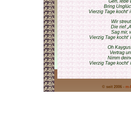
Geh, lebe 
Bring Unglüc
Vierzig Tage kocht‘ i
Wir streu
Die rief „A
Sag mir, 
Vierzig Tage kocht‘ 
Oh Kaygusu
Vertrag u
Nimm deine
Vierzig Tage kocht‘ 
© seit 2006 -
m-