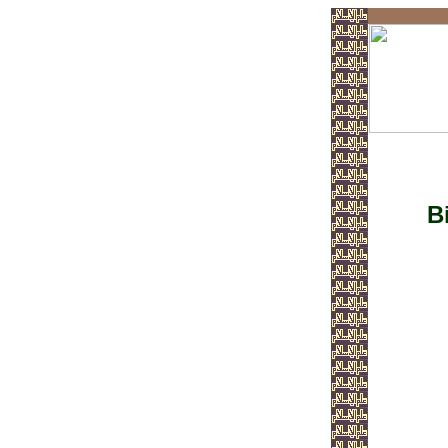
Ged
B