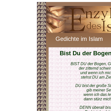
Gedichte im Islam
Bist Du der Boge
BIST DU der Bogen, Got
der zitternd schwi
und wenn ich mic
stehst DU am Ziel
DU bist der große St
gib meiner Se
wenn ich das le
dann stürz mich
DENN überall bist