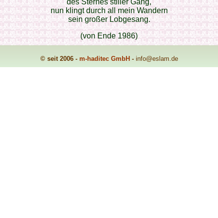
des Sternes stiller Gang,
nun klingt durch all mein Wandern
sein großer Lobgesang.
(von Ende 1986)
© seit 2006 -
m-haditec GmbH
-
info
@eslam.de