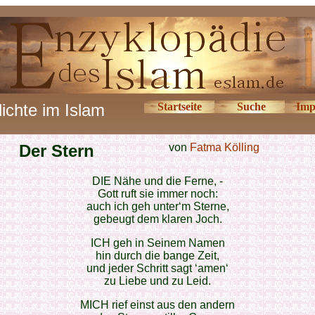
ichte im Islam
Startseite
Suche
Imp
Der Stern
von
Fatma Kölling
DIE Nähe und die Ferne, -
Gott ruft sie immer noch:
auch ich geh unter‘m Sterne,
gebeugt dem klaren Joch.
ICH geh in Seinem Namen
hin durch die bange Zeit,
und jeder Schritt sagt ‘amen‘
zu Liebe und zu Leid.
MICH rief einst aus den andern