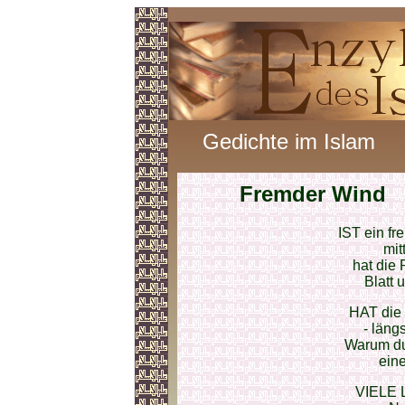
Gedichte im Islam
Fremder Wind
IST ein f
mit
hat die
Blatt 
HAT die 
- läng
Warum dur
ein
VIELE L