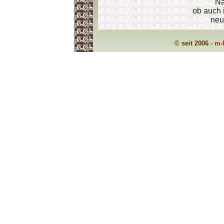
Na
ob auch 
neu
© seit 2006 -
m-