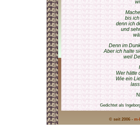
wi
Mache 
bis ich
denn ich d
und sehn
wä
Denn im Dunke
Aber ich halte s
weil De
Wer hätte 
Wie ein Lie
lass
N
Gedichtet als Ingebo
© seit 2006 -
m-