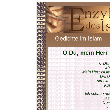
Gedichte im Islam
O Du, mein Herr
O Du, 
wä
Mein Herz ist i
Die U
strecke
Kom
Ich schaue a
las
Dein
e