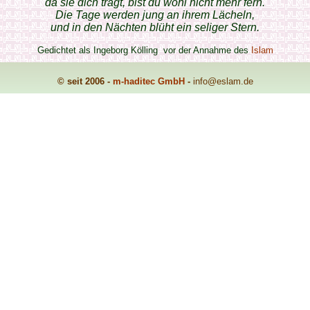
da sie dich trägt, bist du wohl nicht mehr fern.
Die Tage werden jung an ihrem Lächeln,
und in den Nächten blüht ein seliger Stern.
Gedichtet als Ingeborg Kölling vor der Annahme des
Islam
© seit 2006 -
m-haditec GmbH
-
info
@eslam.de