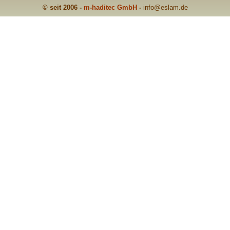
© seit 2006 -
m-haditec GmbH
-
info
@eslam.de