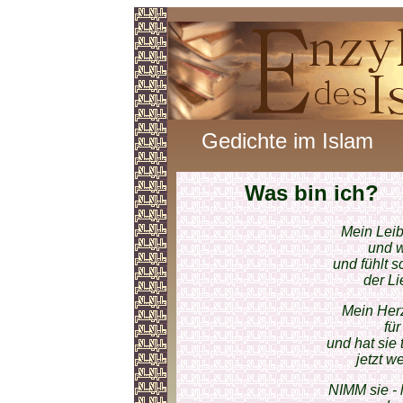
Gedichte im Islam
Was bin ich?
Mein Leib
und w
und fühlt 
der Li
Mein Herz
für
und hat sie
jetzt w
NIMM sie - 