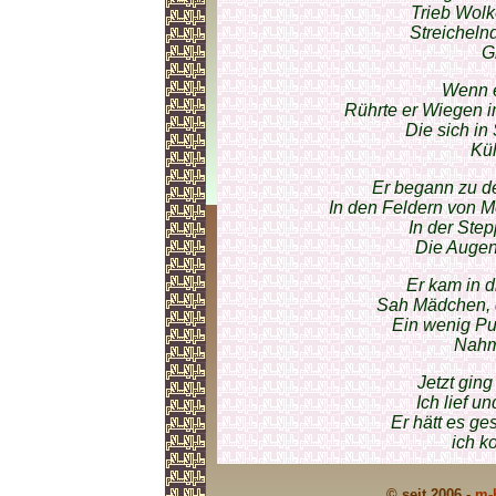
Trieb Wol
Streicheln
G
Wenn e
Rührte er Wiegen i
Die sich i
Küh
Er begann zu d
In den Feldern von 
In der Step
Die Augen 
Er kam in d
Sah Mädchen, 
Ein wenig Pu
Nahm
Jetzt ging
Ich lief u
Er hätt es ges
ich k
© seit 2006 -
m-