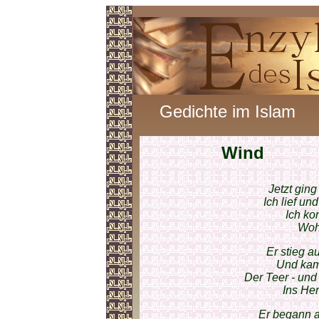
Gedichte im Islam
Wind
Jetzt ging
Ich lief un
Ich ko
Woh
Er stieg a
Und kam
Der Teer - un
Ins Her
Er begann au