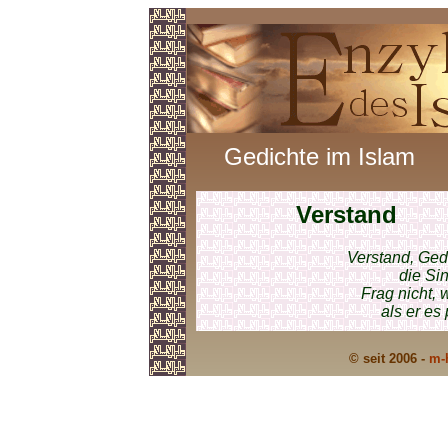
Gedichte im Islam
Verstand
Verstand, Ged
die Sin
Frag nicht,
als er es
© seit 2006 -
m-