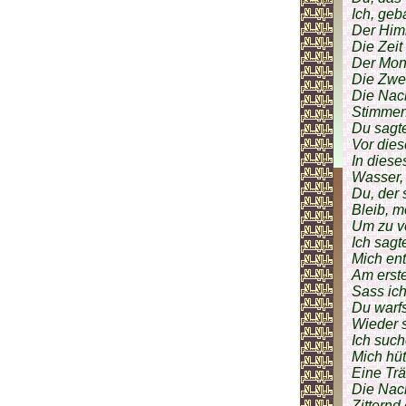
Ich, geb
Der Himme
Die Zeit 
Der Mond
Die Zwe
Die Nach
Stimmen
Du sagte
Vor dies
In diese
Wasser, 
Du, der 
Bleib, m
Um zu ve
Ich sagt
Mich ent
Am erste
Sass ic
Du warfst
Wieder s
Ich such
Mich hüt
Eine Trä
Die Nach
Zitternd