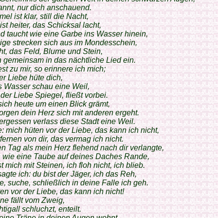
annt, nur dich anschauend.
l ist klar, still die Nacht,
ist heiter, das Schicksal lacht,
 taucht wie eine Garbe ins Wasser hinein,
ige strecken sich aus im Mondesschein,
t, das Feld, Blume und Stein,
 gemeinsam in das nächtliche Lied ein.
st zu mir, so erinnere ich mich;
er Liebe hüte dich,
s Wasser schau eine Weil,
der Liebe Spiegel, fließt vorbei.
sich heute um einen Blick grämt,
orgen dein Herz sich mit anderen ergeht.
rgessen verlass diese Stadt eine Weil.
e: mich hüten vor der Liebe, das kann ich nicht,
fernen von dir, das vermag ich nicht.
n Tag als mein Herz flehend nach dir verlangte,
h wie eine Taube auf deines Daches Rande,
 mich mit Steinen, ich floh nicht, ich blieb.
agte ich: du bist der Jäger, ich das Reh,
e, suche, schließlich in deine Falle ich geh.
en vor der Liebe, das kann ich nicht!
ne fällt vom Zweig,
tigall schluchzt, enteilt.
 eine Träne in deinen Augen wohnt,