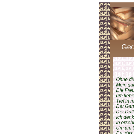
Ged
Ohne dic
Mein gan
Die Freu
um lieb
Tief in 
Der Gart
Der Duft
Ich denk
In erseh
Um am U
Du, das