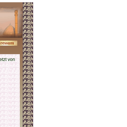
ressum
tzt von