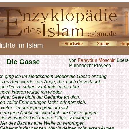
ichte im Islam
Startseite
Suche
Imp
Die Gasse
von
Fereydun Moschiri
überse
Purandocht Prayech
h ging ich im Mondschein wieder die Gasse entlang,
zes Sein wurde zum Auge, das nach dir verlangt.
de dich zu sehen schäumte in mir über,
enden Narren wurde ich wieder.
meiner Seele blüht der Gedanke an dich,
en voller Erinnerungen lacht, erinnert sich.
 vieler Erinnerungen greift um sich.
e an jene Nacht, als wir durch die Gasse gingen,
nter Einsamkeit wir unsere Flügel schwingen,
fer des Baches eine Weile zu verbringen.
 Geheimnis der ganzen Welt in deinen schwarzen Augen,