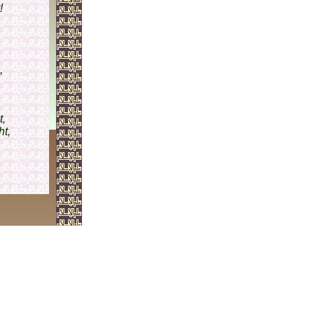
!
,
,
t,