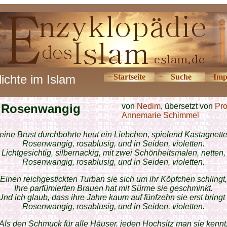
ichte im Islam
Startseite
Suche
Imp
Rosenwangig
von
Nedim
, übersetzt von
Pro
Annemarie Schimmel
eine Brust durchbohrte heut ein Liebchen, spielend Kastagnette
Rosenwangig, rosablusig, und in Seiden, violetten.
Lichtgesichtig, silbernackig, mit zwei Schönheitsmalen, netten,
Rosenwangig, rosablusig, und in Seiden, violetten.
Einen reichgestickten Turban sie sich um ihr Köpfchen schlingt,
Ihre parfümierten Brauen hat mit Sürme sie geschminkt.
Und ich glaub, dass ihre Jahre kaum auf fünfzehn sie erst bringt 
Rosenwangig, rosablusig, und in Seiden, violetten.
Als den Schmuck für alle Häuser, jeden Hochsitz man sie kennt