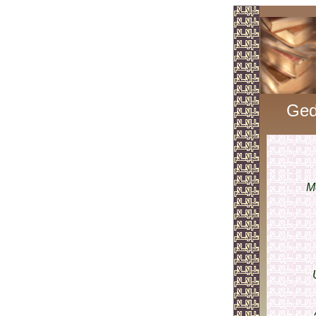
Ged
M