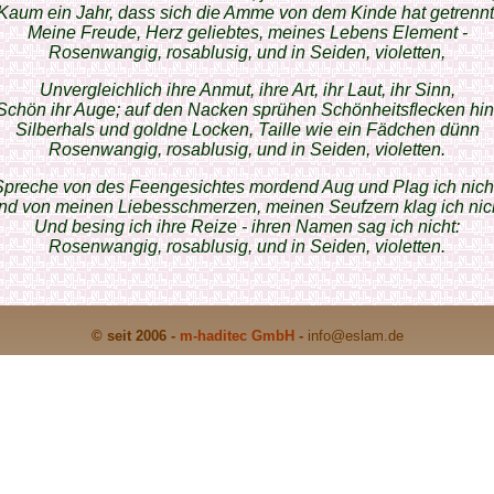
Kaum ein Jahr, dass sich die Amme von dem Kinde hat getrennt
Meine Freude, Herz geliebtes, meines Lebens Element -
Rosenwangig, rosablusig, und in Seiden, violetten,
Unvergleichlich ihre Anmut, ihre Art, ihr Laut, ihr Sinn,
Schön ihr Auge; auf den Nacken sprühen Schönheitsflecken hin
Silberhals und goldne Locken, Taille wie ein Fädchen dünn
Rosenwangig, rosablusig, und in Seiden, violetten.
Spreche von des Feengesichtes mordend Aug und Plag ich nicht
nd von meinen Liebesschmerzen, meinen Seufzern klag ich nich
Und besing ich ihre Reize - ihren Namen sag ich nicht:
Rosenwangig, rosablusig, und in Seiden, violetten.
© seit 2006 -
m-haditec GmbH
-
info
@eslam.de