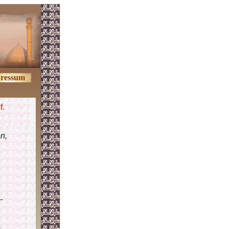
ressum
f.
n,
-
,