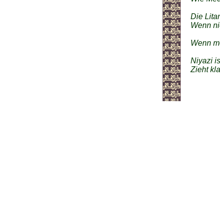
wie 
Die Lita
Wenn nic
nicht
Wenn me
o Wir
Niyazi i
Zieht kl