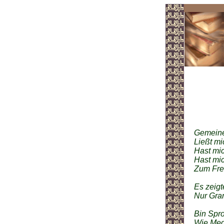
Ged
Gemeiner
Ließt mi
Hast mic
Hast mic
Zum Fre
mein 
Es zeigt
Nur Gra
der S
Bin Spro
Wie Meds