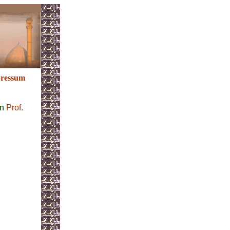
ressum
on
Prof.