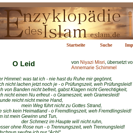
ichte im Islam
Startseite
Suche
Imp
O Leid
von
Niyazi Misri
, übersetzt v
Annemarie Schimmel
 Himmel: was tat ich - nie hast du Ruhe mir gegönnt,
ch nicht lachen jetzt noch je - o Prüfungszeit, weh Prüfungsleid!
h von Banden nicht befreit, gabst Klagen nicht Gerechtigkeit,
h nicht einen Nu erfreut - o Grameszeit, weh Gramesleid!
unde reicht nicht meine Hand,
Weg führt nicht zu Gottes Strand,
e sich kein Heimatland - o Fremdlingszeit, weh Fremdlingsleid!
m ist mein Gewinn und Tun,
chmerz im Haupte will nicht ruhn,
sser ohne Rose nun - o Trennungszeit, weh Trennungsleid!
chnun seufze ich nur “Ach!“,