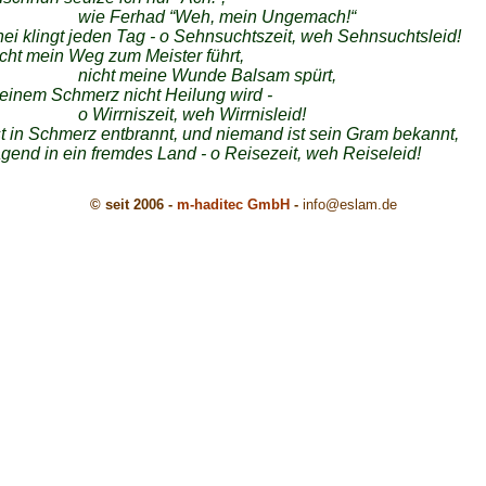
Ferhad “Weh, mein Ungemach!“
nei klingt jeden Tag - o Sehnsuchtszeit, weh Sehnsuchtsleid!
ht mein Weg zum Meister führt,
 meine Wunde Balsam spürt,
inem Schmerz nicht Heilung wird -
rniszeit, weh Wirrnisleid!
st in Schmerz entbrannt, und niemand ist sein Gram bekannt,
agend in ein fremdes Land - o Reisezeit, weh Reiseleid!
© seit 2006 -
m-haditec GmbH
-
info
@eslam.de