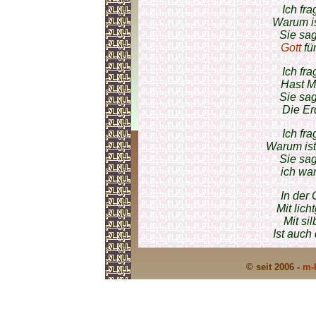
Ich fr
Warum is
Sie sa
Gott
fü
Ich fr
Hast M
Sie sa
Die Er
Ich fr
Warum is
Sie sa
ich wa
In der
Mit lich
Mit si
Ist auch
© seit 2006 -
m-