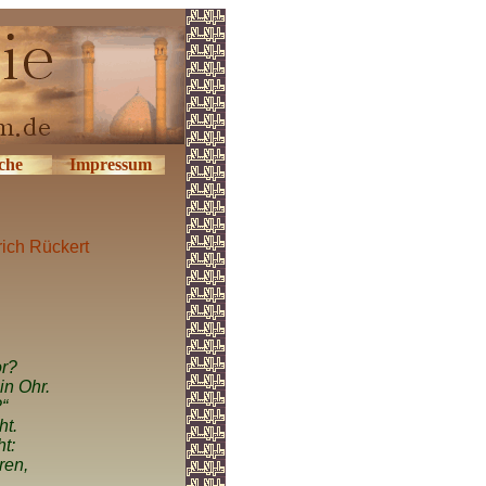
che
Impressum
rich Rückert
or?
in Ohr.
“
ht.
t:
ren,