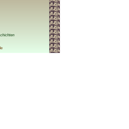
chichten
de