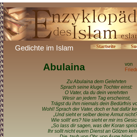
Gedichte im Islam
Startseite
Su
Abulaina
von
Fried
Zu Abulaina dem Gelehrten
Sprach seine kluge Tochter einst:
O Vater, da du dein verehrten
Wesir an jedem Tag erscheinst,
Trägst du ihm niemals dein Bedürfnis v
Wohl! Sprach der Vater, doch er hat dafür ke
„Und sieht er selber deine Armut nicht?
Wie sollt’ ers? Nie sieht er mir ins Gesic
„So lass dir sagen, was der Koran sprich
Ihr sollt nicht euern Dienst an Götzen keh
Die, taub von Ohr, von Auge blind,