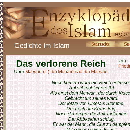
Gedichte im Islam
Startseite
Su
Das verlorene Reich
von
Fried
Über
Marwan (II.) ibn Muhammad ibn Marwan
Noch keinem ward ein Reich entrisse
Auf schmählichere Art
Als einst dem Merwan, der durch Kiss
Gebracht um seines ward.
Der letzte von Omeia’s Stamme,
Der hoch die Krone trug,
Nach der empor die Aufruhrflamme
Der Abbasiden schlug.
Er war der Mann, die Glut zu dämpfe
Mit seiner starken Faust;