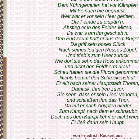
Dem Kühngemuten hat vor Kämpfen
Mit Feinden nie gegraust.
Weit war er vor sein Heer geritten,
Die Feinde zu erspäh’n,
Abstieg er in des Feldes Mitten,
Da war’s um ihn gescheh’n.
Den Fuß kaum hatt’ er aus dem Bügel
Da griff sein böses Glück
Nach seines led’gen Rosses Zügel,
Und trieb’s zum Heer zurück.
Wie dort sie sehn das Ross ankommen
und nicht den Feldherrn drauf,
Scheu haben sie die Flucht genomme
Nichts hemmt den Schreckenslauf.
Er eilt nach seiner Hauptstadt Thoren
Damask, ihm treu zuvor;
Sie sehn, dass er sein Heer verloren,
und schließen ihm das Thor.
Da eilt er nach Ägypten nieder
Zum Kampf, nach dem er schnaubt;
Doch aus dem Kampf kehrt er nicht wied
Er ließ darin sein Haupt.
von Friedrich Rückert aus