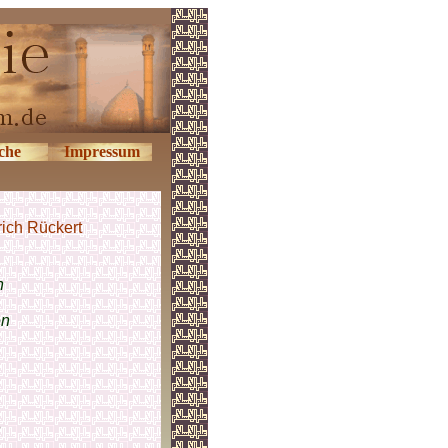
che
Impressum
rich Rückert
n
en
n