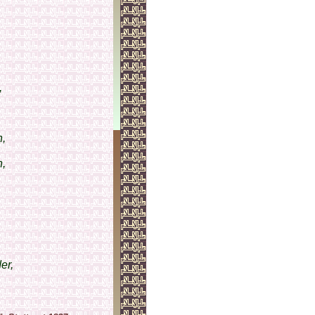
,
,
n,
,
er,