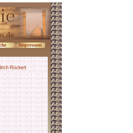
che
Impressum
drich Rückert