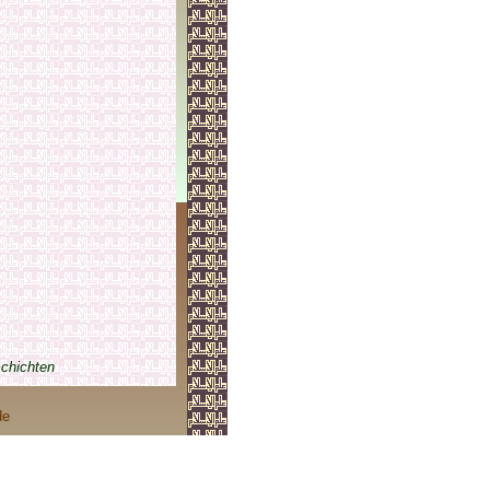
chichten
de