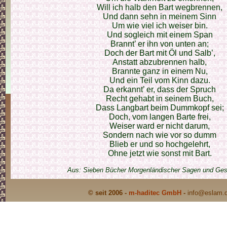
Will ich halb den Bart wegbrennen,
Und dann sehn in meinem Sinn
Um wie viel ich weiser bin.
Und sogleich mit einem Span
Brannt’ er ihn von unten an;
Doch der Bart mit Öl und Salb’,
Anstatt abzubrennen halb,
Brannte ganz in einem Nu,
Und ein Teil vom Kinn dazu.
Da erkannt’ er, dass der Spruch
Recht gehabt in seinem Buch,
Dass Langbart beim Dummkopf sei;
Doch, vom langen Barte frei,
Weiser ward er nicht darum,
Sondern nach wie vor so dumm
Blieb er und so hochgelehrt,
Ohne jetzt wie sonst mit Bart.
Aus: Sieben Bücher Morgenländischer Sagen und Ges
© seit 2006 -
m-haditec GmbH
-
info
@eslam.