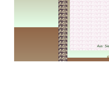
Aus: Si
©