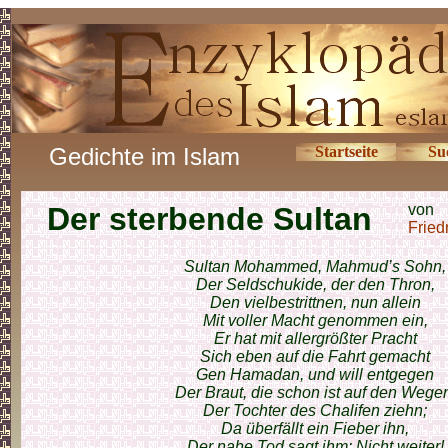
Gedichte im Islam
Startseite
Su
Der sterbende Sultan
von
Fried
Sultan Mohammed, Mahmud’s Sohn,
Der Seldschukide, der den Thron,
Den vielbestrittnen, nun allein
Mit voller Macht genommen ein,
Er hat mit allergrößter Pracht
Sich eben auf die Fahrt gemacht
Gen Hamadan, und will entgegen
Der Braut, die schon ist auf den Wege
Der Tochter des Chalifen ziehn;
Da überfällt ein Fieber ihn,
Der nahe Tod sagt ihm: Nicht weiter!