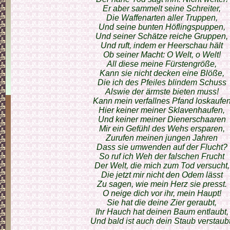
Er aber sammelt seine Schreiter,
Die Waffenarten aller Truppen,
Und seine bunten Höflingspuppen,
Und seiner Schätze reiche Gruppen,
Und ruft, indem er Heerschau hält
Ob seiner Macht: O Welt, o Welt!
All diese meine Fürstengröße,
Kann sie nicht decken eine Blöße,
Die ich des Pfeiles blindem Schuss
Alswie der ärmste bieten muss!
Kann mein verfallnes Pfand loskaufe
Hier keiner meiner Sklavenhaufen,
Und keiner meiner Dienerschaaren
Mir ein Gefühl des Wehs ersparen,
Zurufen meinen jungen Jahren
Dass sie umwenden auf der Flucht?
So ruf ich Weh der falschen Frucht
Der Welt, die mich zum Tod versucht,
Die jetzt mir nicht den Odem lässt
Zu sagen, wie mein Herz sie presst.
O neige dich vor ihr, mein Haupt!
Sie hat die deine Zier geraubt,
Ihr Hauch hat deinen Baum entlaubt,
Und bald ist auch dein Staub verstaubt