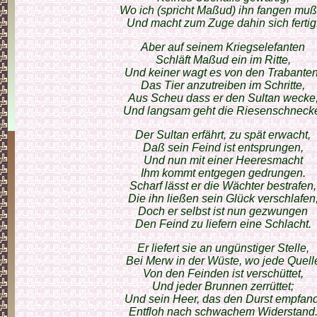
Wo ich (spricht Maßud) ihn fangen muß
Und macht zum Zuge dahin sich fertig
Aber auf seinem Kriegselefanten
Schläft Maßud ein im Ritte,
Und keiner wagt es von den Trabanten
Das Tier anzutreiben im Schritte,
Aus Scheu dass er den Sultan wecke
Und langsam geht die Riesenschneck
Der Sultan erfährt, zu spät erwacht,
Daß sein Feind ist entsprungen,
Und nun mit einer Heeresmacht
Ihm kommt entgegen gedrungen.
Scharf lässt er die Wächter bestrafen,
Die ihn ließen sein Glück verschlafen
Doch er selbst ist nun gezwungen
Den Feind zu liefern eine Schlacht.
Er liefert sie an ungünstiger Stelle,
Bei Merw in der Wüste, wo jede Quell
Von den Feinden ist verschüttet,
Und jeder Brunnen zerrüttet;
Und sein Heer, das den Durst empfand
Entfloh nach schwachem Widerstand