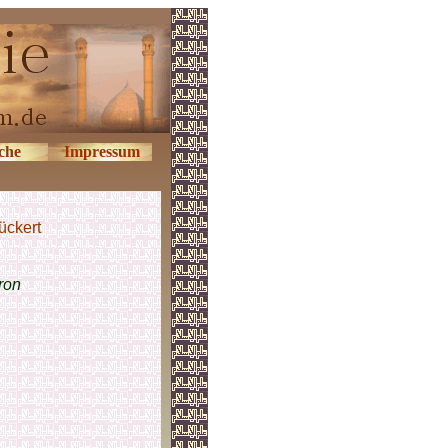
che
Impressum
ückert
ron