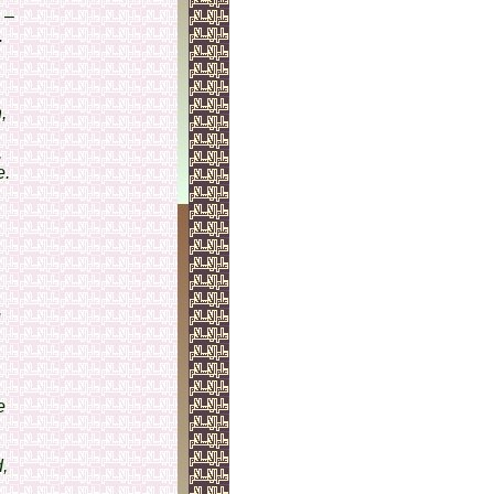
 –
.
,
,
e.
,
e
,
.