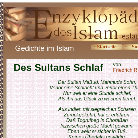
Gedichte im Islam
Startseite
Su
Des Sultans Schlaf
von
Friedrich R
Der Sultan Maßud, Mahmuds Sohn,
Verlor eine Schlacht und verlor einen Th
Nur weil er eine Stunde schlief,
Als ihn das Glück zu wachen berief.
Aus Indien mit siegreichen Scharen
Zurückgekehrt, hat er erfahren,
Daß Togrulbeg in Choraßan
Inzwischen große Macht gewann;
Eben weilt er sicher in Tuß,
Keines Überfalls gewärtig,