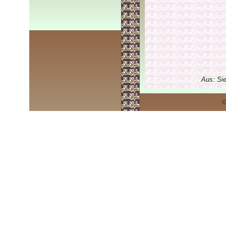
Aus: Si
©