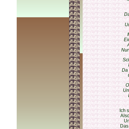
Da
Un
Ei
Nun
Sc
Da 
O
Und
Ich 
Also
Un
Das 