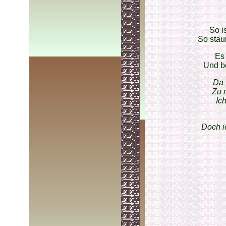
So i
So stau
Es 
Und be
Da 
Zu 
Ic
Doch i