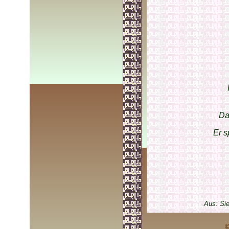
Da
Er s
Aus: Si
©