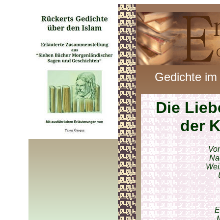
Gedichte im
Die Lieb
der 
Von
Nac
Wei
E