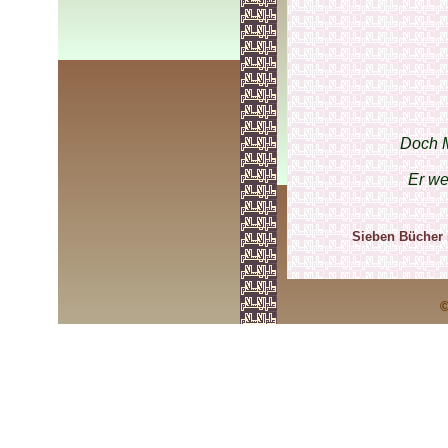
Doch M
Er we
Sieben Bücher 
©