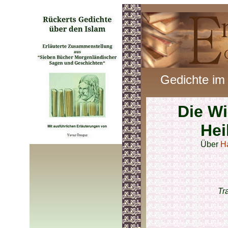
Gedichte im
Die W
Hei
Über
H
Tr