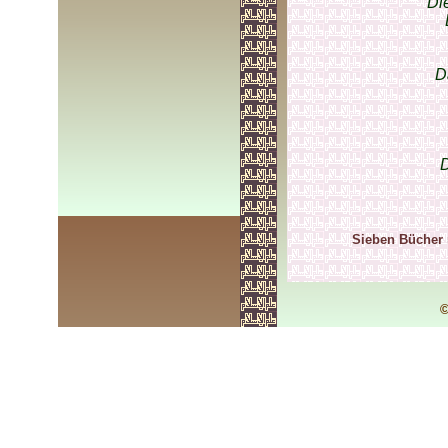
Di
D
D
Sieben Bücher 
©