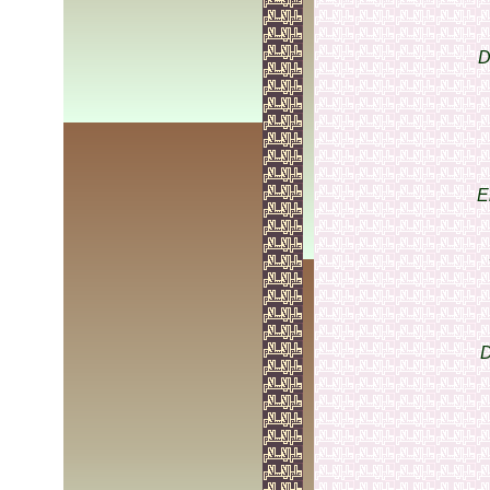
D
E
D