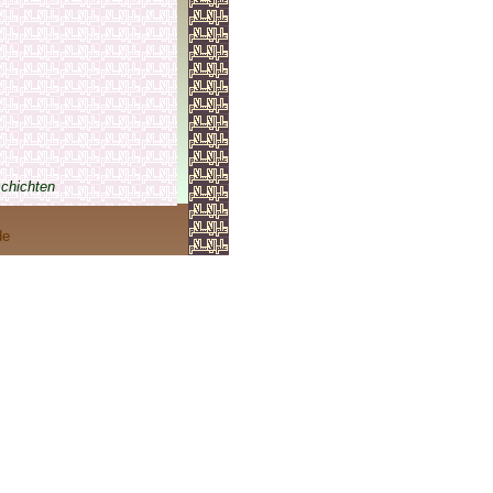
chichten
de