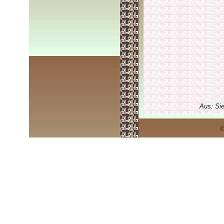
Aus: Si
©