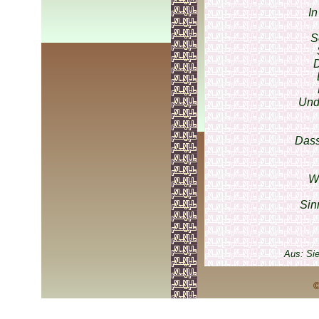
In
S
D
Und
Dass
W
Sin
Aus: Si
©