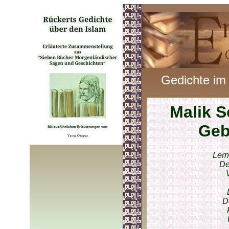
Gedichte im
Malik 
Geb
Lern
De
D