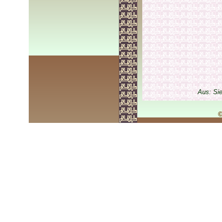
Aus: Si
©