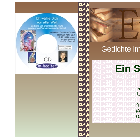
Gedichte im
Ein S
De
U
O 
Ve
D